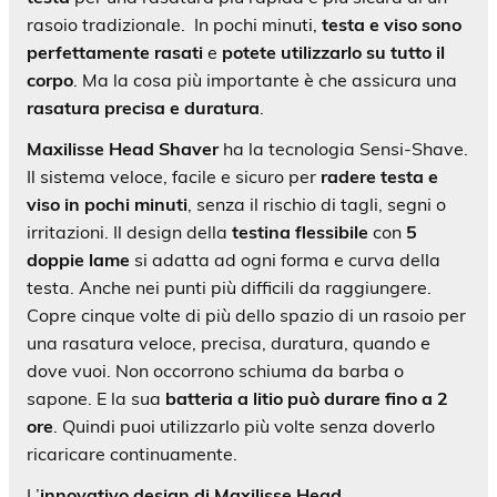
rasoio tradizionale. In pochi minuti,
testa e viso sono
perfettamente rasati
e
potete utilizzarlo su tutto il
corpo
. Ma la cosa più importante è che assicura una
rasatura
precisa e duratura
.
Maxilisse Head Shaver
ha la tecnologia Sensi-Shave.
Il sistema veloce, facile e sicuro per
radere testa e
viso in pochi minuti
, senza il rischio di tagli, segni o
irritazioni. Il design della
testina flessibile
con
5
doppie lame
si adatta ad ogni forma e curva della
testa. Anche nei punti più difficili da raggiungere.
Copre cinque volte di più dello spazio di un rasoio per
una rasatura veloce, precisa, duratura, quando e
dove vuoi. Non occorrono schiuma da barba o
sapone. E la sua
batteria a litio può durare fino a 2
ore
. Quindi puoi utilizzarlo più volte senza doverlo
ricaricare continuamente.
L’
innovativo design di Maxilisse Head